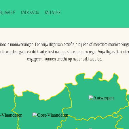
J BIJ KAZOU?
OVER KAZOU
KALENDER
egionale moniwerkingen. Een vrijwilliger kan actief zijn bij één of meerdere moniwerkinge
 te worden, ga je via dit kaartje best naar de site voor jouw regio. Vrijwilligers die (i
engageren, kunnen terecht op
nationaal.kazou.be
.