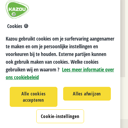
Openingsuren:
Maandag: 09u00 - 12u00 en 13u00 - 16u30
Cookies 🍪
Dinsdag:
09u00 - 12u00 en 13u00 - 16u30
Kazou gebruikt cookies om je surfervaring aangenamer
Woensdag:
09u00 - 12u00 en 13u00 - 16u30
te maken en om je persoonlijke instellingen en
Donderdag:
09u00 - 12u00 en 13u00 - 16u30
voorkeuren bij te houden. Externe partijen kunnen
Vrijdag:
09u00 - 12u00
ook gebruik maken van cookies. Welke cookies
gebruiken wij en waarom ?
Lees meer informatie over
ons cookiebeleid
Alle cookies
Alles afwijzen
accepteren
Cookie-instellingen